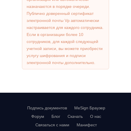
назначаются в порядке очереди.
Публично доверенный сертификат
электронной почты Vp автоматически
настраивается для каждого сотрудника.
Если в организации более 10
сотрудников, для каждой следующей
учетной записи, вы можете приобрести
услугу шифрования и подписи
электронной почты дополнительно.
Подпись документов
MeSign Браузер
Форум
Блог
Скачать
О нас
Связаться с нами
Манифест