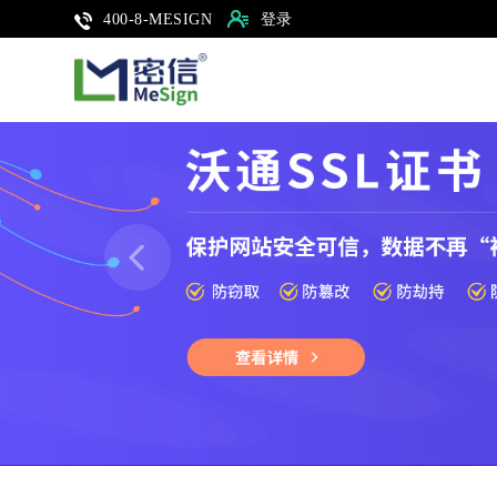
登录
400-8-MESIGN
Previous