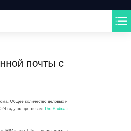
нной почты с
дома. Общее количество деловых и
024 году по прогнозам
The Radicati
о MIME, как http – передается в