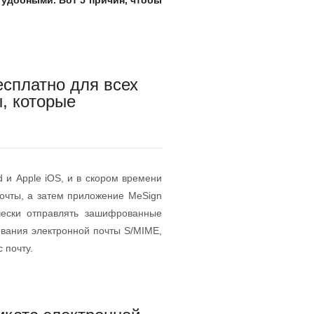
удобными. Вот 5 причин, чтобы
есплатно для всех
ы, которые
d и Apple iOS, и в скором времени
почты, а затем приложение MeSign
чески отправлять зашифрованные
вания электронной почты S/MIME,
 почту.