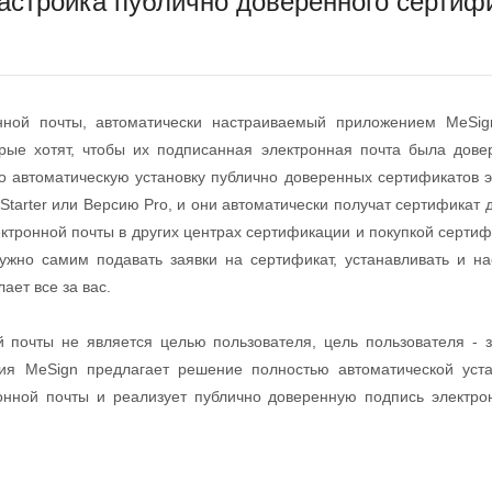
настройка публично доверенного сертиф
нной почты, автоматически настраиваемый приложением MeSig
орые хотят, чтобы их подписанная электронная почта была довер
о автоматическую установку публично доверенных сертификатов э
Starter или Версию Pro, и они автоматически получат сертификат 
ектронной почты в других центрах сертификации и покупкой сертиф
нужно самим подавать заявки на сертификат, устанавливать и на
ает все за вас.
й почты не является целью пользователя, цель пользователя - 
ия MeSign предлагает решение полностью автоматической уста
ронной почты и реализует публично доверенную подпись электр