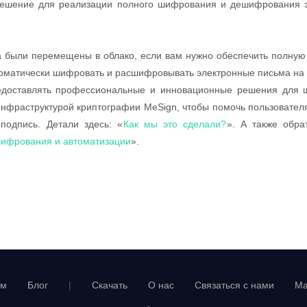
 решение для реализации полного шифрования и дешифрования э
а были перемещены в облако, если вам нужно обеспечить полную
оматически шифровать и расшифровывать электронные письма на 
редоставлять профессиональные и инновационные решения для 
инфраструктурой криптографии MeSign, чтобы помочь пользовате
подпись. Детали здесь: «
Как мы это сделали?
». А также обра
шифрования и автоматизации
».
ум
Блог
|
Скачать
О нас
Связаться с нами
Ма