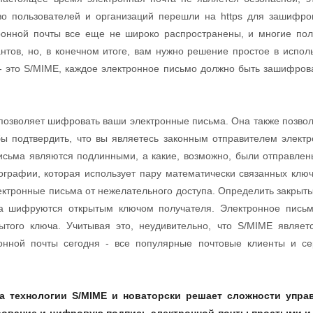
во пользователей и организаций перешли на https для зашифр
онной почты все еще не широко распространены, и многие поль
нтов, но, в конечном итоге, вам нужно решение простое в испол
 - это S/MIME, каждое электронное письмо должно быть зашифров
я позволяет шифровать ваши электронные письма. Она также позво
ы подтвердить, что вы являетесь законным отправителем электр
письма являются подлинными, а какие, возможно, были отправлен
ографии, которая использует пару математически связанных ключ
ктронные письма от нежелательного доступа. Определить закрыты
а шифруются открытым ключом получателя. Электронное пись
ытого ключа. Учитывая это, неудивительно, что S/MIME являет
ронной почты сегодня - все популярные почтовые клиенты и с
на технологии S/MIME и новаторски решает сложности упр