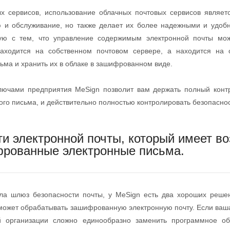
ых сервисов, использование облачных почтовых сервисов являетс
ю и обслуживание, но также делает их более надежными и удо
ную с тем, что управление содержимым электронной почты може
аходится на собственном почтовом сервере, а находится на 
ьма и хранить их в облаке в зашифрованном виде.
ключами предприятия MeSign позволит вам держать полный кон
го письма, и действительно полностью контролировать безопаснос
ти электронной почты, который имеет в
фрованные электронные письма.
ла шлюз безопасности почты, у MeSign есть два хороших реше
 может обрабатывать зашифрованную электронную почту. Если ваш
 организации сложно единообразно заменить программное об