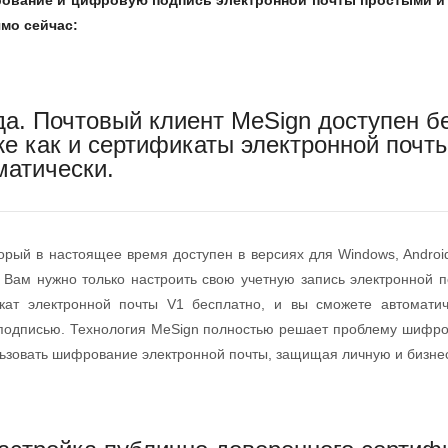
рование и цифровую подпись электронной почты простыми и 
мо сейчас:
да. Почтовый клиент MeSign доступен б
же как и сертификаты электронной почт
матически.
торый в настоящее время доступен в версиях для Windows, Androi
. Вам нужно только настроить свою учетную запись электронной 
икат электронной почты V1 бесплатно, и вы сможете автомати
подписью. Технология MeSign полностью решает проблему шифро
ьзовать шифрование электронной почты, защищая личную и бизнес