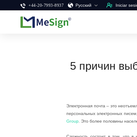
Pусский
Iniciar ses
+44-20-7993-8937
5 причин вы
Электронная почта – это неотъем
персональных электронных писем,
Group
. Это более половины насел
Сложность состоит в том, что в